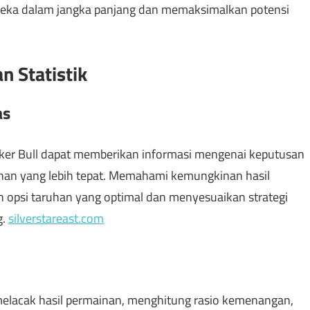
ka dalam jangka panjang dan memaksimalkan potensi
n Statistik
as
ker Bull dapat memberikan informasi mengenai keputusan
an yang lebih tepat. Memahami kemungkinan hasil
opsi taruhan yang optimal dan menyesuaikan strategi
g.
silverstareast.com
i melacak hasil permainan, menghitung rasio kemenangan,