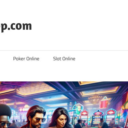
op.com
Poker Online
Slot Online