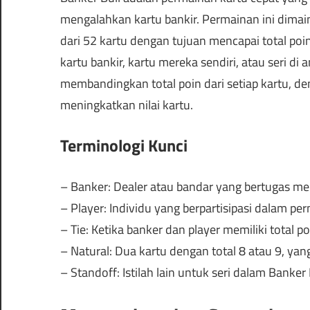
mengalahkan kartu bankir. Permainan ini dima
dari 52 kartu dengan tujuan mencapai total poi
kartu bankir, kartu mereka sendiri, atau seri 
membandingkan total poin dari setiap kartu, 
meningkatkan nilai kartu.
Terminologi Kunci
– Banker: Dealer atau bandar yang bertugas me
– Player: Individu yang berpartisipasi dalam p
– Tie: Ketika banker dan player memiliki total p
– Natural: Dua kartu dengan total 8 atau 9, yan
– Standoff: Istilah lain untuk seri dalam Banker 