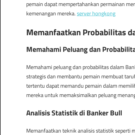
pemain dapat mempertahankan permainan mere
kemenangan mereka.
server hongkong
Memanfaatkan Probabilitas da
Memahami Peluang dan Probabilit
Memahami peluang dan probabilitas dalam Ban
strategis dan membantu pemain membuat taruh
tertentu dapat memandu pemain dalam memilih 
mereka untuk memaksimalkan peluang menan
Analisis Statistik di Banker Bull
Memanfaatkan teknik analisis statistik sepert