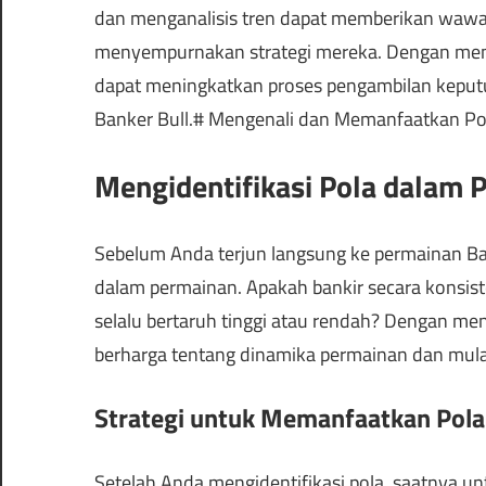
dan menganalisis tren dapat memberikan waw
menyempurnakan strategi mereka. Dengan meng
dapat meningkatkan proses pengambilan keput
Banker Bull.# Mengenali dan Memanfaatkan Po
Mengidentifikasi Pola dalam 
Sebelum Anda terjun langsung ke permainan Ba
dalam permainan. Apakah bankir secara konsis
selalu bertaruh tinggi atau rendah? Dengan m
berharga tentang dinamika permainan dan mula
Strategi untuk Memanfaatkan Pola
Setelah Anda mengidentifikasi pola, saatnya un