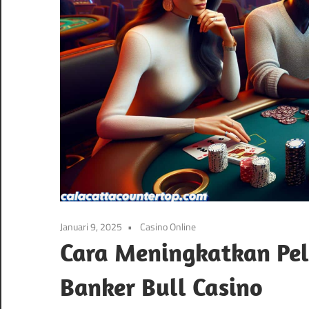
Januari 9, 2025
Casino Online
Cara Meningkatkan Pe
Banker Bull Casino