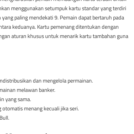
inkan menggunakan setumpuk kartu standar yang terdiri
n yang paling mendekati 9. Pemain dapat bertaruh pada
di antara keduanya. Kartu pemenang ditentukan dengan
dengan aturan khusus untuk menarik kartu tambahan guna
ndistribusikan dan mengelola permainan.
ermainan melawan banker.
oin yang sama.
g otomatis menang kecuali jika seri.
Bull.