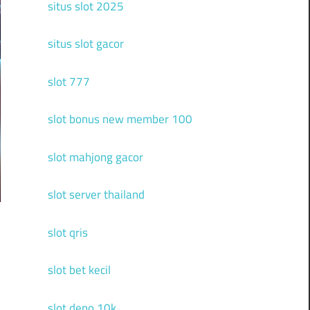
situs slot 2025
situs slot gacor
slot 777
slot bonus new member 100
slot mahjong gacor
slot server thailand
slot qris
slot bet kecil
slot depo 10k