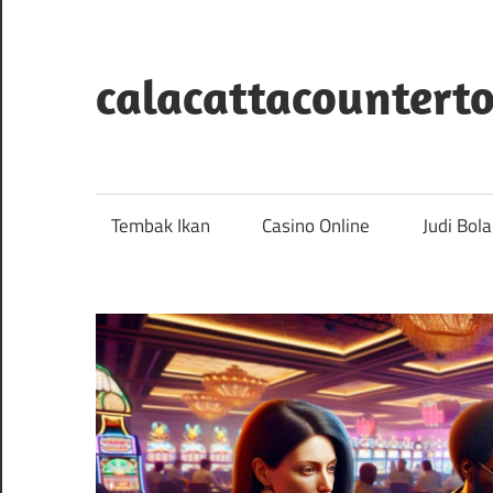
Skip
to
content
calacattacountert
Website
Berita
Terbaru
Tembak Ikan
Casino Online
Judi Bola
Slot:
Daftar
Judi
Slot
Online
Terbaik
2025