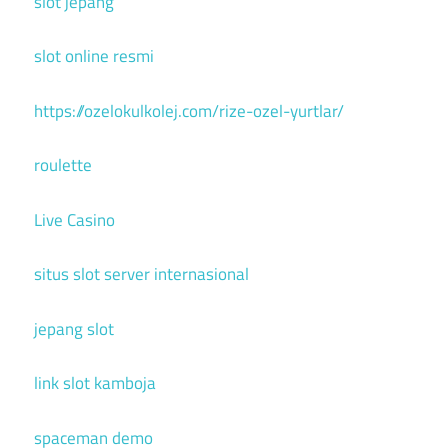
slot jepang
slot online resmi
https://ozelokulkolej.com/rize-ozel-yurtlar/
roulette
Live Casino
situs slot server internasional
jepang slot
link slot kamboja
spaceman demo