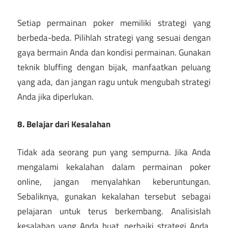
Setiap permainan poker memiliki strategi yang
berbeda-beda. Pilihlah strategi yang sesuai dengan
gaya bermain Anda dan kondisi permainan. Gunakan
teknik bluffing dengan bijak, manfaatkan peluang
yang ada, dan jangan ragu untuk mengubah strategi
Anda jika diperlukan.
8. Belajar dari Kesalahan
Tidak ada seorang pun yang sempurna. Jika Anda
mengalami kekalahan dalam permainan poker
online, jangan menyalahkan keberuntungan.
Sebaliknya, gunakan kekalahan tersebut sebagai
pelajaran untuk terus berkembang. Analisislah
kesalahan yang Anda buat, perbaiki strategi Anda,