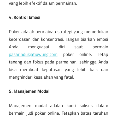
yang lebih efektif dalam permainan.
4. Kontrol Emosi
Poker adalah permainan strategi yang memerlukan
kecerdasan dan konsentrasi. Jangan biarkan emosi
Anda menguasai diri saat bermain
pasarindukjatiuwung.com
poker online. Tetap
tenang dan fokus pada permainan, sehingga Anda
bisa membuat keputusan yang lebih baik dan
menghindari kesalahan yang fatal.
5. Manajemen Modal
Manajemen modal adalah kunci sukses dalam
bermain judi poker online. Tetapkan batas taruhan