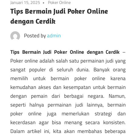
Januari 15, 2025
Poker Online
Tips Bermain Judi Poker Online
dengan Cerdik
Posted by
admin
Tips Bermain Judi Poker Online dengan Cerdik
–
Poker online adalah salah satu permainan judi yang
sangat populer di seluruh dunia. Banyak orang
memilih untuk bermain poker online karena
kemudahan akses dan kesempatan untuk bermain
dengan pemain dari berbagai negara. Namun,
seperti halnya permainan judi lainnya, bermain
poker online juga memerlukan strategi dan
kecerdasan agar bisa menang secara konsisten.
Dalam artikel ini, kita akan membahas beberapa