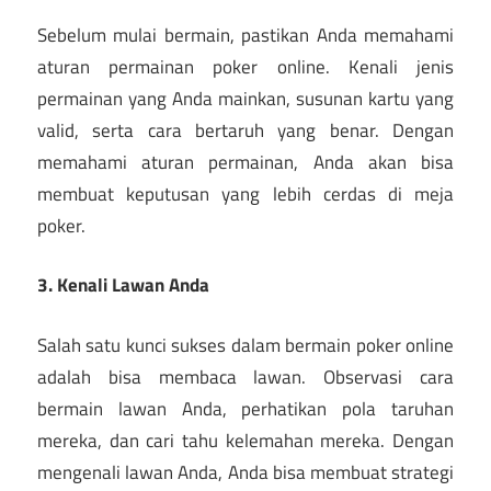
Sebelum mulai bermain, pastikan Anda memahami
aturan permainan poker online. Kenali jenis
permainan yang Anda mainkan, susunan kartu yang
valid, serta cara bertaruh yang benar. Dengan
memahami aturan permainan, Anda akan bisa
membuat keputusan yang lebih cerdas di meja
poker.
3. Kenali Lawan Anda
Salah satu kunci sukses dalam bermain poker online
adalah bisa membaca lawan. Observasi cara
bermain lawan Anda, perhatikan pola taruhan
mereka, dan cari tahu kelemahan mereka. Dengan
mengenali lawan Anda, Anda bisa membuat strategi