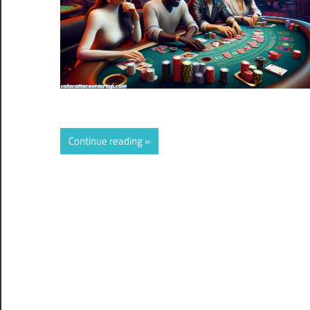
Continue reading