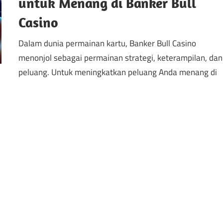
untuk Menang di Banker Bull
Casino
Dalam dunia permainan kartu, Banker Bull Casino
menonjol sebagai permainan strategi, keterampilan, dan
peluang. Untuk meningkatkan peluang Anda menang di