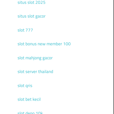
situs slot 2025
situs slot gacor
slot 777
slot bonus new member 100
slot mahjong gacor
slot server thailand
slot qris
slot bet kecil
slot depo 10k