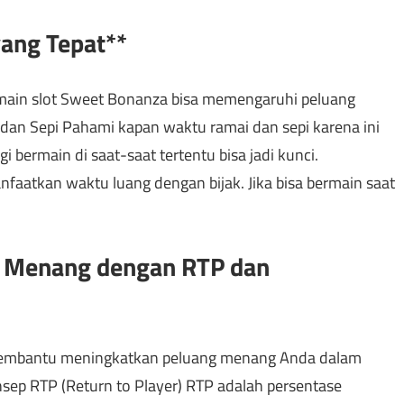
ang Tepat**
main slot Sweet Bonanza bisa memengaruhi peluang
an Sepi Pahami kapan waktu ramai dan sepi karena ini
bermain di saat-saat tertentu bisa jadi kunci.
aatkan waktu luang dengan bijak. Jika bisa bermain saat
g Menang dengan RTP dan
membantu meningkatkan peluang menang Anda dalam
ep RTP (Return to Player) RTP adalah persentase