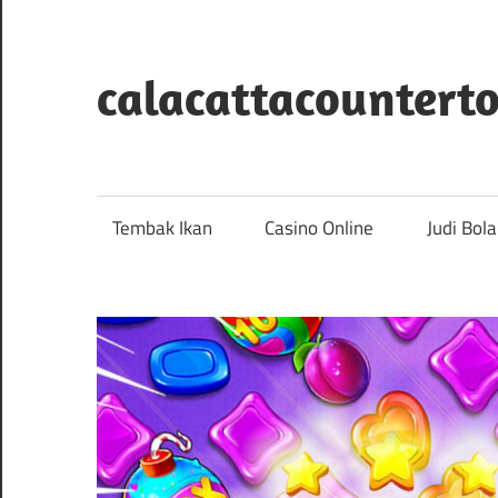
Skip
to
content
calacattacountert
Website
Berita
Terbaru
Tembak Ikan
Casino Online
Judi Bola
Slot:
Daftar
Judi
Slot
Online
Terbaik
2025