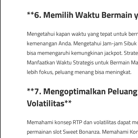
**6. Memilih Waktu Bermain y
Mengetahui kapan waktu yang tepat untuk ber
kemenangan Anda. Mengetahui Jam-jam Sibuk d
bisa memengaruhi kemungkinan jackpot. Strategi 
Manfaatkan Waktu Strategis untuk Bermain Manf
lebih fokus, peluang menang bisa meningkat.
**7. Mengoptimalkan Peluan
Volatilitas**
Memahami konsep RTP dan volatilitas dapat 
permainan slot Sweet Bonanza. Memahami Kons