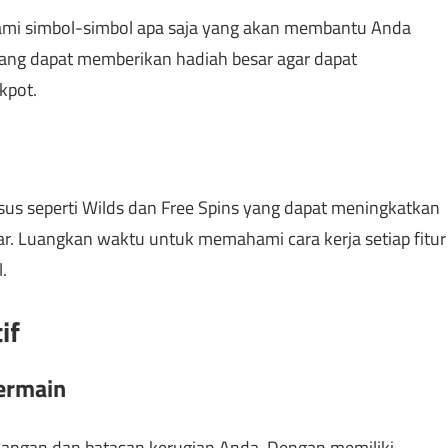
mi simbol-simbol apa saja yang akan membantu Anda
ang dapat memberikan hadiah besar agar dapat
kpot.
usus seperti Wilds dan Free Spins yang dapat meningkatkan
. Luangkan waktu untuk memahami cara kerja setiap fitur
.
if
ermain
nangan dan batasan kerugian Anda. Dengan memiliki