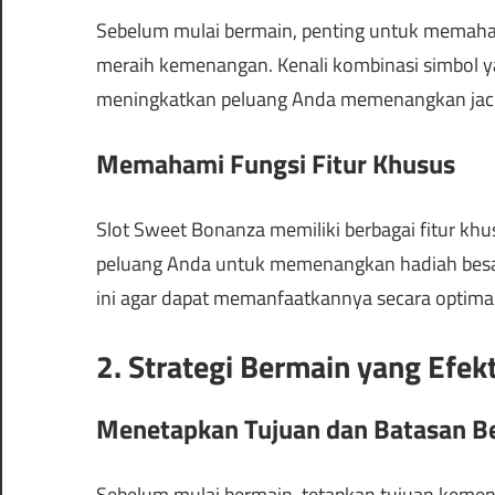
Sebelum mulai bermain, penting untuk memaha
meraih kemenangan. Kenali kombinasi simbol y
meningkatkan peluang Anda memenangkan jac
Memahami Fungsi Fitur Khusus
Slot Sweet Bonanza memiliki berbagai fitur kh
peluang Anda untuk memenangkan hadiah besar
ini agar dapat memanfaatkannya secara optimal
2. Strategi Bermain yang Efekt
Menetapkan Tujuan dan Batasan B
Sebelum mulai bermain, tetapkan tujuan keme