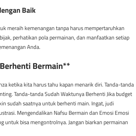
dengan Baik
ntuk meraih kemenangan tanpa harus mempertaruhkan
bijak, perhatikan pola permainan, dan manfaatkan setiap
kemenangan Anda.
Berhenti Bermain**
a ketika kita harus tahu kapan menarik diri. Tanda-tanda
nting. Tanda-tanda Sudah Waktunya Berhenti Jika budget
n sudah saatnya untuk berhenti main. Ingat, judi
strasi. Mengendalikan Nafsu Bermain dan Emosi Emosi
ting untuk bisa mengontrolnya. Jangan biarkan permainan