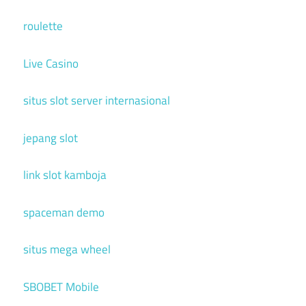
roulette
Live Casino
situs slot server internasional
jepang slot
link slot kamboja
spaceman demo
situs mega wheel
SBOBET Mobile