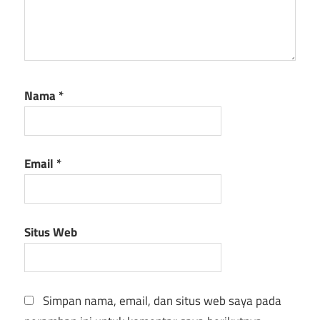
Nama
*
Email
*
Situs Web
Simpan nama, email, dan situs web saya pada