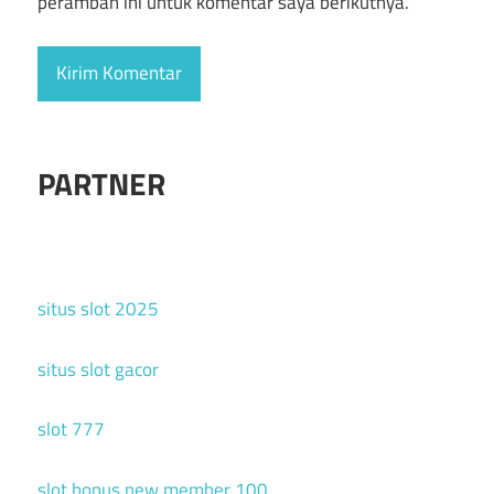
peramban ini untuk komentar saya berikutnya.
PARTNER
situs slot 2025
situs slot gacor
slot 777
slot bonus new member 100