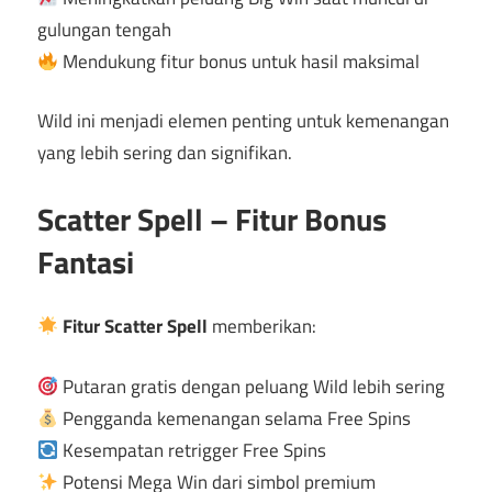
gulungan tengah
Mendukung fitur bonus untuk hasil maksimal
Wild ini menjadi elemen penting untuk kemenangan
yang lebih sering dan signifikan.
Scatter Spell – Fitur Bonus
Fantasi
Fitur Scatter Spell
memberikan:
Putaran gratis dengan peluang Wild lebih sering
Pengganda kemenangan selama Free Spins
Kesempatan retrigger Free Spins
Potensi Mega Win dari simbol premium