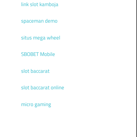
link slot kamboja
spaceman demo
situs mega wheel
SBOBET Mobile
slot baccarat
slot baccarat online
micro gaming