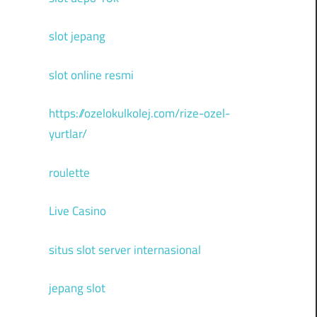
slot jepang
slot online resmi
https://ozelokulkolej.com/rize-ozel-
yurtlar/
roulette
Live Casino
situs slot server internasional
jepang slot