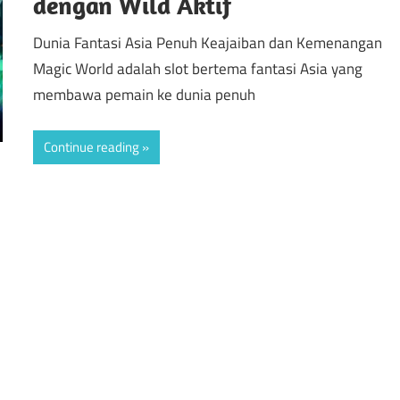
dengan Wild Aktif
Dunia Fantasi Asia Penuh Keajaiban dan Kemenangan
Magic World adalah slot bertema fantasi Asia yang
membawa pemain ke dunia penuh
Continue reading