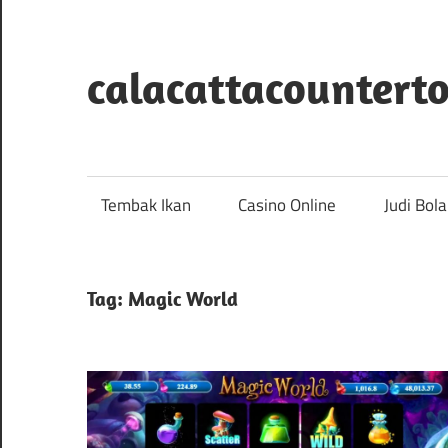
Skip
to
content
calacattacountert
Website
Berita
Terbaru
Tembak Ikan
Casino Online
Judi Bola
Slot:
Daftar
Judi
Tag:
Magic World
Slot
Online
Terbaik
2025