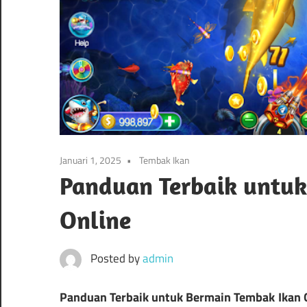
Januari 1, 2025
Tembak Ikan
Panduan Terbaik untu
Online
Posted by
admin
Panduan Terbaik untuk Bermain Tembak Ikan 