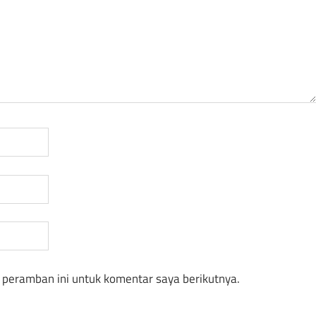
 peramban ini untuk komentar saya berikutnya.