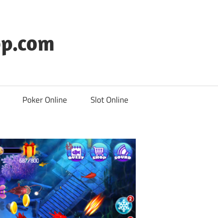
op.com
Poker Online
Slot Online