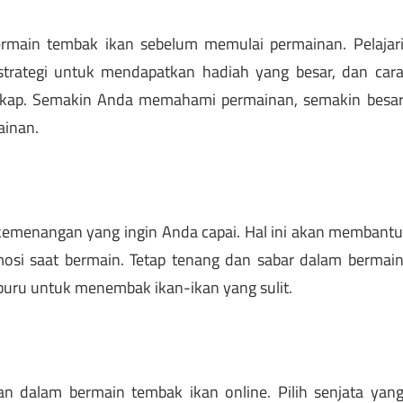
rmain tembak ikan sebelum memulai permainan. Pelajar
trategi untuk mendapatkan hadiah yang besar, dan car
angkap. Semakin Anda memahami permainan, semakin besa
inan.
kemenangan yang ingin Anda capai. Hal ini akan membant
osi saat bermain. Tetap tenang dan sabar dalam bermai
-buru untuk menembak ikan-ikan yang sulit.
an dalam bermain tembak ikan online. Pilih senjata yan