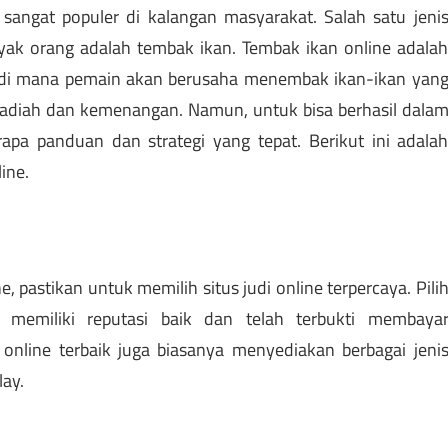
 sangat populer di kalangan masyarakat. Salah satu jeni
yak orang adalah tembak ikan. Tembak ikan online adala
di mana pemain akan berusaha menembak ikan-ikan yan
hadiah dan kemenangan. Namun, untuk bisa berhasil dala
apa panduan dan strategi yang tepat. Berikut ini adala
ine.
pastikan untuk memilih situs judi online terpercaya. Pili
memiliki reputasi baik dan telah terbukti membaya
online terbaik juga biasanya menyediakan berbagai jeni
lay.