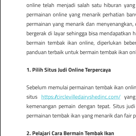
online telah menjadi salah satu hiburan yang
permainan online yang menarik perhatian ban
permainan yang menarik dan menyenangkan, 
bergerak di layar sehingga bisa mendapatkan 
bermain tembak ikan online, diperlukan beber
panduan terbaik untuk bermain tembak ikan onl
1. Pilih Situs Judi Online Terpercaya
Sebelum memulai permainan tembak ikan online, 
situs
https://circlevilledairyshedinc.com/
yang 
kemenangan pemain dengan tepat. Situs judi 
permainan tembak ikan yang menarik dan fair p
2. Pelajari Cara Bermain Tembak Ikan