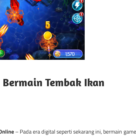
k Bermain Tembak Ikan
Online
– Pada era digital seperti sekarang ini, bermain gam