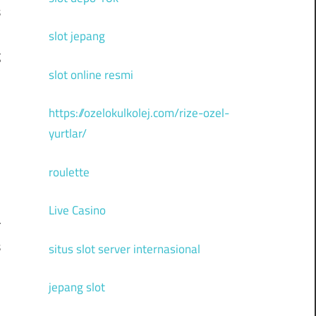
s
h
slot jepang
g
slot online resmi
m
h
https://ozelokulkolej.com/rize-ozel-
yurtlar/
roulette
h
Live Casino
r
s
situs slot server internasional
jepang slot