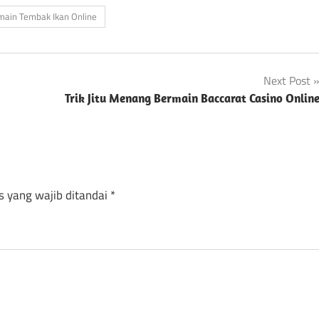
main Tembak Ikan Online
Next Post
Trik Jitu Menang Bermain Baccarat Casino Onlin
s yang wajib ditandai
*