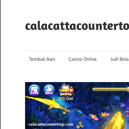
Skip
to
content
calacattacountert
Website
Berita
Terbaru
Tembak Ikan
Casino Online
Judi Bola
Slot:
Daftar
Judi
Slot
Online
Terbaik
2025