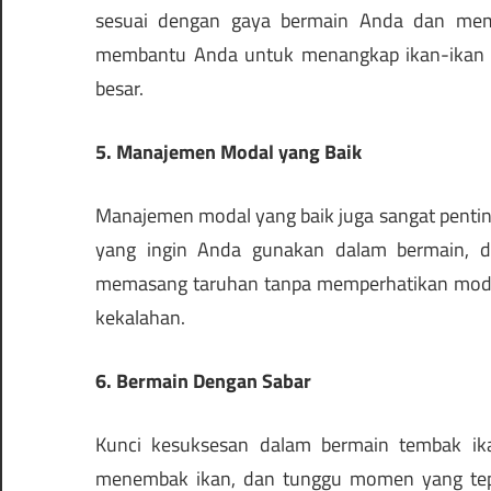
sesuai dengan gaya bermain Anda dan memil
membantu Anda untuk menangkap ikan-ikan d
besar.
5. Manajemen Modal yang Baik
Manajemen modal yang baik juga sangat pentin
yang ingin Anda gunakan dalam bermain, da
memasang taruhan tanpa memperhatikan modal
kekalahan.
6. Bermain Dengan Sabar
Kunci kesuksesan dalam bermain tembak ika
menembak ikan, dan tunggu momen yang tepat