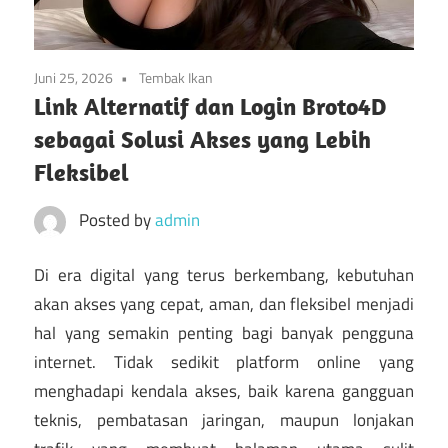
Juni 25, 2026
Tembak Ikan
Link Alternatif dan Login Broto4D
sebagai Solusi Akses yang Lebih
Fleksibel
Posted by
admin
Di era digital yang terus berkembang, kebutuhan
akan akses yang cepat, aman, dan fleksibel menjadi
hal yang semakin penting bagi banyak pengguna
internet. Tidak sedikit platform online yang
menghadapi kendala akses, baik karena gangguan
teknis, pembatasan jaringan, maupun lonjakan