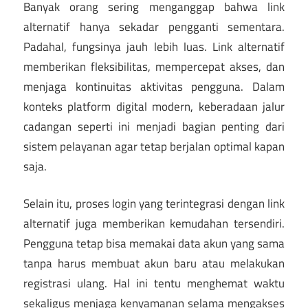
Banyak orang sering menganggap bahwa link
alternatif hanya sekadar pengganti sementara.
Padahal, fungsinya jauh lebih luas. Link alternatif
memberikan fleksibilitas, mempercepat akses, dan
menjaga kontinuitas aktivitas pengguna. Dalam
konteks platform digital modern, keberadaan jalur
cadangan seperti ini menjadi bagian penting dari
sistem pelayanan agar tetap berjalan optimal kapan
saja.
Selain itu, proses login yang terintegrasi dengan link
alternatif juga memberikan kemudahan tersendiri.
Pengguna tetap bisa memakai data akun yang sama
tanpa harus membuat akun baru atau melakukan
registrasi ulang. Hal ini tentu menghemat waktu
sekaligus menjaga kenyamanan selama mengakses