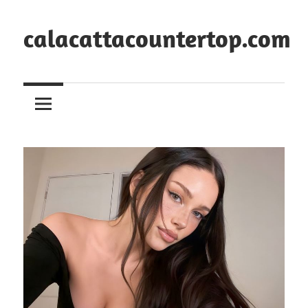
Skip
to
calacattacountertop.com
content
Website
Berita
Terbaru
Slot:
Daftar
Judi
Slot
Online
Terbaik
2025