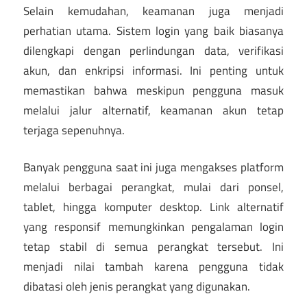
Selain kemudahan, keamanan juga menjadi
perhatian utama. Sistem login yang baik biasanya
dilengkapi dengan perlindungan data, verifikasi
akun, dan enkripsi informasi. Ini penting untuk
memastikan bahwa meskipun pengguna masuk
melalui jalur alternatif, keamanan akun tetap
terjaga sepenuhnya.
Banyak pengguna saat ini juga mengakses platform
melalui berbagai perangkat, mulai dari ponsel,
tablet, hingga komputer desktop. Link alternatif
yang responsif memungkinkan pengalaman login
tetap stabil di semua perangkat tersebut. Ini
menjadi nilai tambah karena pengguna tidak
dibatasi oleh jenis perangkat yang digunakan.