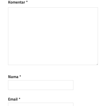
Komentar
*
Nama
*
Email
*