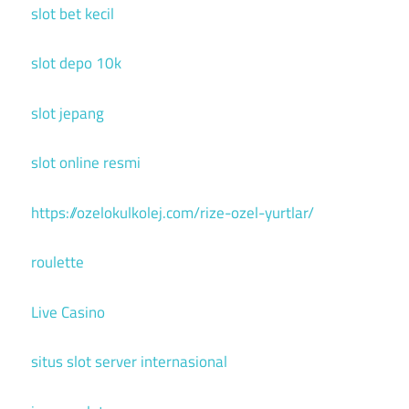
slot bet kecil
slot depo 10k
slot jepang
slot online resmi
https://ozelokulkolej.com/rize-ozel-yurtlar/
roulette
Live Casino
situs slot server internasional