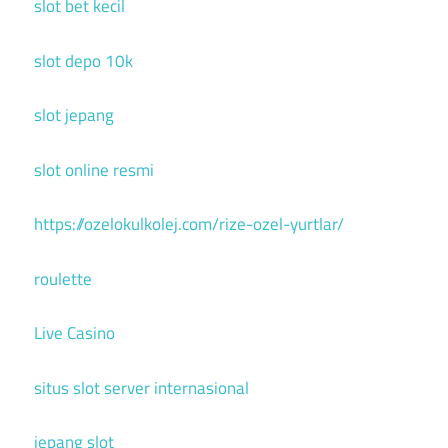
slot bet kecil
slot depo 10k
slot jepang
slot online resmi
https://ozelokulkolej.com/rize-ozel-yurtlar/
roulette
Live Casino
situs slot server internasional
jepang slot