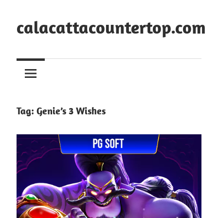
Skip
to
calacattacountertop.com
content
Website
Berita
Terbaru
Slot:
Daftar
Tag:
Genie’s 3 Wishes
Judi
Slot
Online
Terbaik
2025