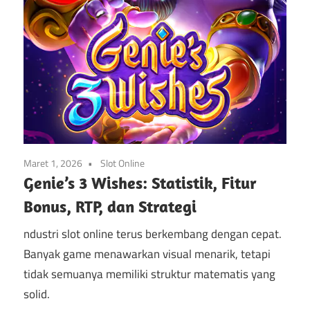
Maret 1, 2026
Slot Online
Genie’s 3 Wishes: Statistik, Fitur
Bonus, RTP, dan Strategi
ndustri slot online terus berkembang dengan cepat.
Banyak game menawarkan visual menarik, tetapi
tidak semuanya memiliki struktur matematis yang
solid.