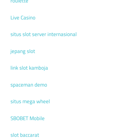
roulette
Live Casino
situs slot server internasional
jepang slot
link slot kamboja
spaceman demo
situs mega wheel
SBOBET Mobile
slot baccarat